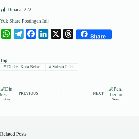
Dibaca:
222
Yuk Share Postingan Ini:
W
Te
Fa
Li
X
T
Share
ha
le
ce
nk
hr
ts
gr
bo
ed
ea
Tag
A
a
ok
In
ds
#
Dinkes Kota Bekasi
#
Vaksin Palsu
pp
m
PREVIOUS
NEXT
Related Posts