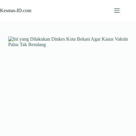
Skip
to
Kesmas-ID.com
content