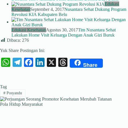
Edukasi
Kesehatan
September 4, 2017
Nusantara Sehat Dukung Program
Revolusi KIA Kabupaten Belu
Edukasi Kesehatan
Agustus 30, 2017
Tim Nusantara Sehat
Lakukan Home Visit Keluarga Dengan Anak Gizi Buruk
Dibaca:
276
Yuk Share Postingan Ini:
W
Te
Fa
Li
X
T
Share
ha
le
ce
nk
hr
ts
gr
bo
ed
ea
Tag
A
a
ok
In
ds
#
Posyandu
pp
m