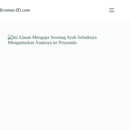
Skip
to
Kesmas-ID.com
content