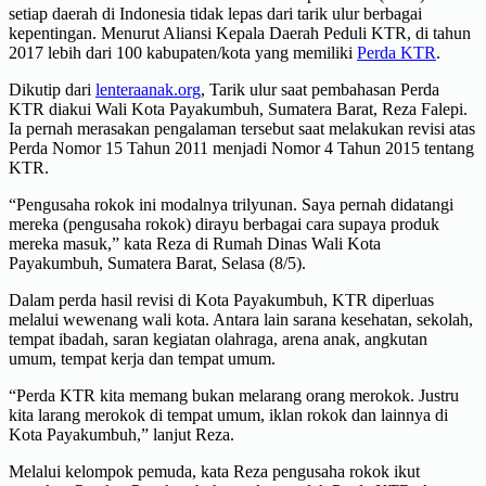
setiap daerah di Indonesia tidak lepas dari tarik ulur berbagai
kepentingan. Menurut Aliansi Kepala Daerah Peduli KTR, di tahun
2017 lebih dari 100 kabupaten/kota yang memiliki
Perda KTR
.
Dikutip dari
lenteraanak.org
, Tarik ulur saat pembahasan Perda
KTR diakui Wali Kota Payakumbuh, Sumatera Barat, Reza Falepi.
Ia pernah merasakan pengalaman tersebut saat melakukan revisi atas
Perda Nomor 15 Tahun 2011 menjadi Nomor 4 Tahun 2015 tentang
KTR.
“Pengusaha rokok ini modalnya trilyunan. Saya pernah didatangi
mereka (pengusaha rokok) dirayu berbagai cara supaya produk
mereka masuk,” kata Reza di Rumah Dinas Wali Kota
Payakumbuh, Sumatera Barat, Selasa (8/5).
Dalam perda hasil revisi di Kota Payakumbuh, KTR diperluas
melalui wewenang wali kota. Antara lain sarana kesehatan, sekolah,
tempat ibadah, saran kegiatan olahraga, arena anak, angkutan
umum, tempat kerja dan tempat umum.
“Perda KTR kita memang bukan melarang orang merokok. Justru
kita larang merokok di tempat umum, iklan rokok dan lainnya di
Kota Payakumbuh,” lanjut Reza.
Melalui kelompok pemuda, kata Reza pengusaha rokok ikut