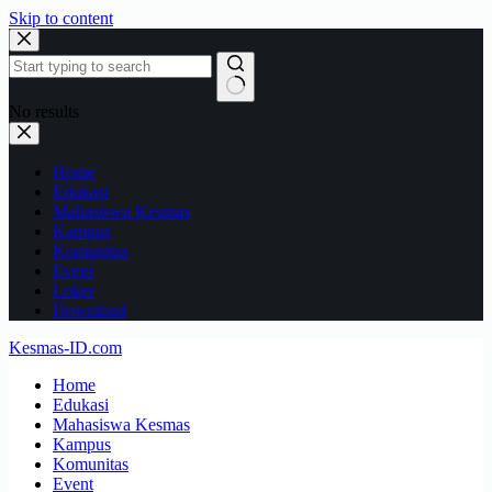
Skip to content
No results
Home
Edukasi
Mahasiswa Kesmas
Kampus
Komunitas
Event
Loker
Download
Kesmas-ID.com
Home
Edukasi
Mahasiswa Kesmas
Kampus
Komunitas
Event