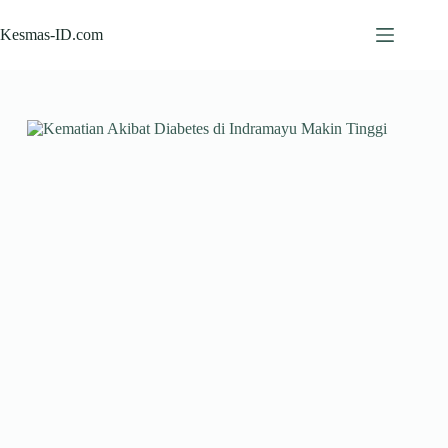
Skip
to
Kesmas-ID.com
content