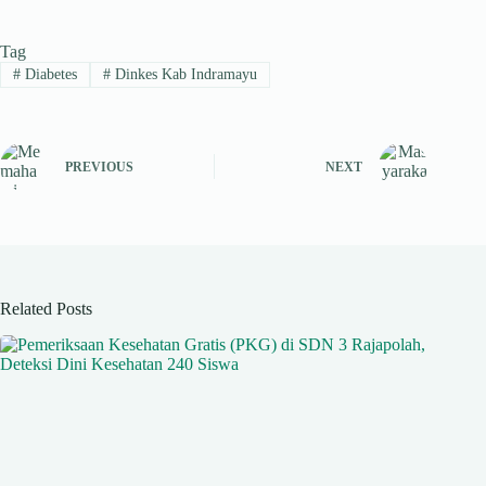
ts
gr
bo
ed
ea
Tag
A
a
ok
In
ds
#
Diabetes
#
Dinkes Kab Indramayu
pp
m
PREVIOUS
NEXT
Related Posts