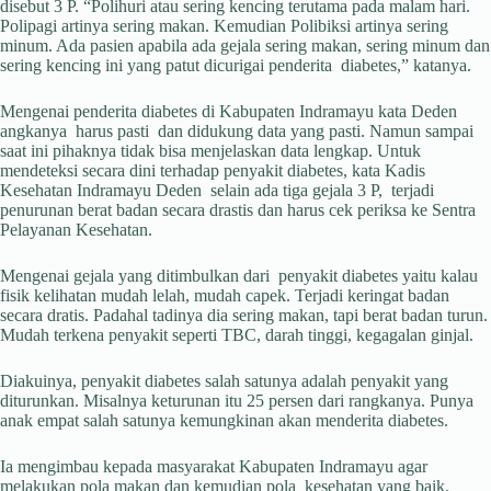
disebut 3 P. “Polihuri atau sering kencing terutama pada malam hari.
Polipagi artinya sering makan. Kemudian Polibiksi artinya sering
minum. Ada pasien apabila ada gejala sering makan, sering minum dan
sering kencing ini yang patut dicurigai penderita diabetes,” katanya.
Mengenai penderita diabetes di Kabupaten Indramayu kata Deden
angkanya harus pasti dan didukung data yang pasti. Namun sampai
saat ini pihaknya tidak bisa menjelaskan data lengkap. Untuk
mendeteksi secara dini terhadap penyakit diabetes, kata Kadis
Kesehatan Indramayu Deden selain ada tiga gejala 3 P, terjadi
penurunan berat badan secara drastis dan harus cek periksa ke Sentra
Pelayanan Kesehatan.
Mengenai gejala yang ditimbulkan dari penyakit diabetes yaitu kalau
fisik kelihatan mudah lelah, mudah capek. Terjadi keringat badan
secara dratis. Padahal tadinya dia sering makan, tapi berat badan turun.
Mudah terkena penyakit seperti TBC, darah tinggi, kegagalan ginjal.
Diakuinya, penyakit diabetes salah satunya adalah penyakit yang
diturunkan. Misalnya keturunan itu 25 persen dari rangkanya. Punya
anak empat salah satunya kemungkinan akan menderita diabetes.
Ia mengimbau kepada masyarakat Kabupaten Indramayu agar
melakukan pola makan dan kemudian pola kesehatan yang baik.