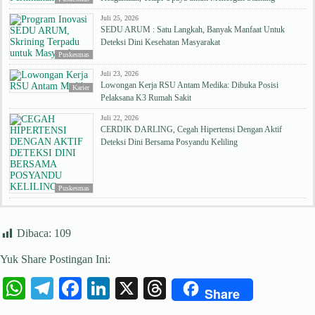
Juli 25, 2026
SEDU ARUM : Satu Langkah, Banyak Manfaat Untuk
Deteksi Dini Kesehatan Masyarakat
Puskesmas
Juli 23, 2026
Lowongan Kerja RSU Antam Medika: Dibuka Posisi
Karier
Pelaksana K3 Rumah Sakit
Juli 22, 2026
CERDIK DARLING, Cegah Hipertensi Dengan Aktif
Deteksi Dini Bersama Posyandu Keliling
Puskesmas
Dibaca:
109
Yuk Share Postingan Ini:
W
Te
Fa
Li
X
T
Share
ha
le
ce
nk
hr