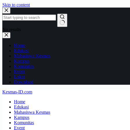
Skip to content
No results
Home
Edukasi
Mahasiswa Kesmas
Kampus
Komunitas
Event
Loker
Download
Kesmas-ID.com
Home
Edukasi
Mahasiswa Kesmas
Kampus
Komunitas
Event