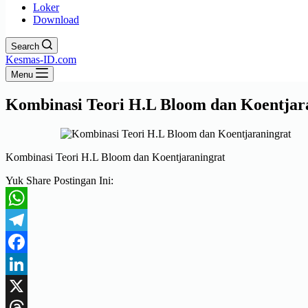
Loker
Download
Search
Kesmas-ID.com
Menu
Kombinasi Teori H.L Bloom dan Koentjar
Kombinasi Teori H.L Bloom dan Koentjaraningrat
Yuk Share Postingan Ini:
WhatsApp
Telegram
Facebook
LinkedIn
X