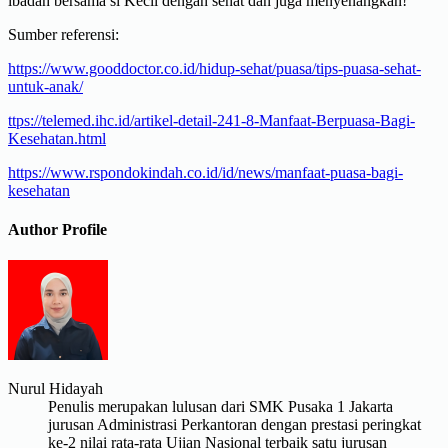
ibadah bersama si Kecil dengan sehat dan juga menyenangkan!
Sumber referensi:
https://www.gooddoctor.co.id/hidup-sehat/puasa/tips-puasa-sehat-
untuk-anak/
ttps://telemed.ihc.id/artikel-detail-241-8-Manfaat-Berpuasa-Bagi-
Kesehatan.html
https://www.rspondokindah.co.id/id/news/manfaat-puasa-bagi-
kesehatan
Author Profile
Nurul Hidayah
Penulis merupakan lulusan dari SMK Pusaka 1 Jakarta
jurusan Administrasi Perkantoran dengan prestasi peringkat
ke-2 nilai rata-rata Ujian Nasional terbaik satu jurusan