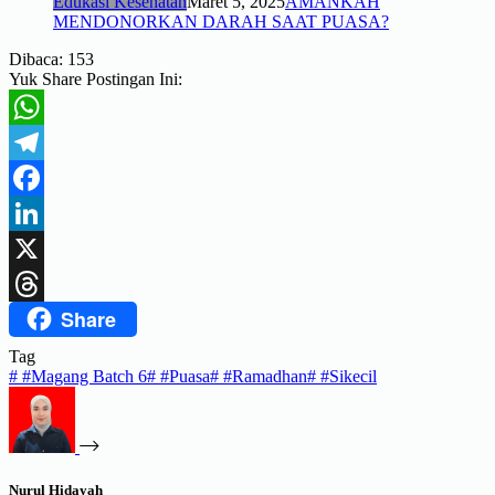
Edukasi Kesehatan
Maret 5, 2025
AMANKAH
MENDONORKAN DARAH SAAT PUASA?
Dibaca:
153
Yuk Share Postingan Ini:
WhatsApp
Telegram
Facebook
LinkedIn
X
Share
Threads
Tag
#
#Magang Batch 6
#
#Puasa
#
#Ramadhan
#
#Sikecil
Nurul Hidayah