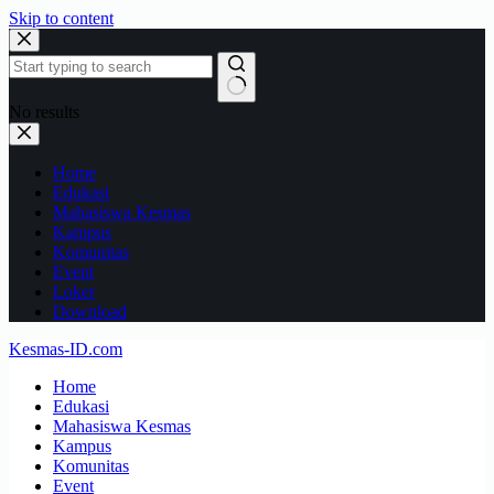
Skip to content
No results
Home
Edukasi
Mahasiswa Kesmas
Kampus
Komunitas
Event
Loker
Download
Kesmas-ID.com
Home
Edukasi
Mahasiswa Kesmas
Kampus
Komunitas
Event