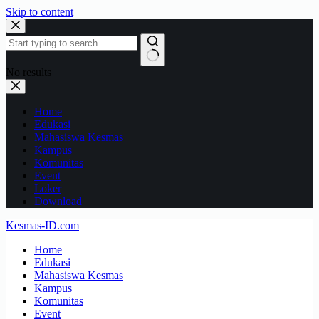
Skip to content
No results
Home
Edukasi
Mahasiswa Kesmas
Kampus
Komunitas
Event
Loker
Download
Kesmas-ID.com
Home
Edukasi
Mahasiswa Kesmas
Kampus
Komunitas
Event