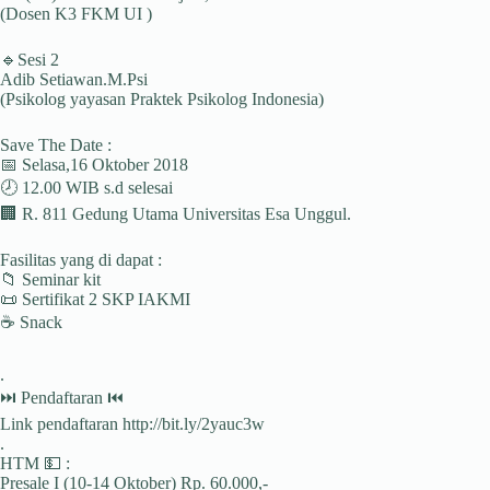
(Dosen K3 FKM UI )
🔹Sesi 2
Adib Setiawan.M.Psi
(Psikolog yayasan Praktek Psikolog Indonesia)
Save The Date :
📅 Selasa,16 Oktober 2018
🕗 12.00 WIB s.d selesai
🏢 R. 811 Gedung Utama Universitas Esa Unggul.
Fasilitas yang di dapat :
📁 Seminar kit
📜 Sertifikat 2 SKP IAKMI
☕ Snack
.
⏭ Pendaftaran ⏮
Link pendaftaran http://bit.ly/2yauc3w
.
HTM 💵 :
Presale I (10-14 Oktober) Rp. 60.000,-