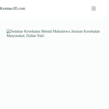
Skip
to
Kesmas-ID.com
content