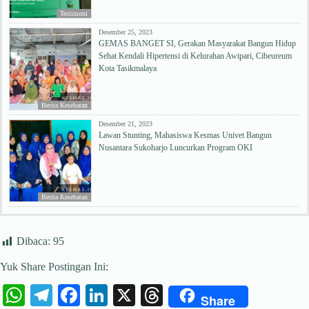
Testimoni
Desember 25, 2023
GEMAS BANGET SI, Gerakan Masyarakat Bangun Hidup
Sehat Kendali Hipertensi di Kelurahan Awipari, Cibeureum
Kota Tasikmalaya
Berita Kesehatan
Desember 21, 2023
Lawan Stunting, Mahasiswa Kesmas Univet Bangun
Nusantara Sukoharjo Luncurkan Program OKI
Berita Kesehatan
Dibaca:
95
Yuk Share Postingan Ini:
W
Te
Fa
Li
X
T
Share