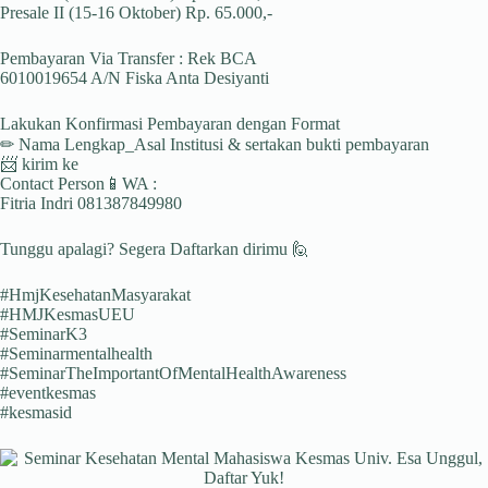
Presale II (15-16 Oktober) Rp. 65.000,-
Pembayaran Via Transfer : Rek BCA
6010019654 A/N Fiska Anta Desiyanti
Lakukan Konfirmasi Pembayaran dengan Format
✏ Nama Lengkap_Asal Institusi & sertakan bukti pembayaran
📨 kirim ke
Contact Person📱WA :
Fitria Indri 081387849980
Tunggu apalagi? Segera Daftarkan dirimu 🙋
#HmjKesehatanMasyarakat
#HMJKesmasUEU
#SeminarK3
#Seminarmentalhealth
#SeminarTheImportantOfMentalHealthAwareness
#eventkesmas
#kesmasid