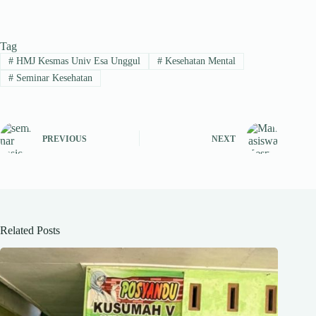
ha
le
ce
nk
hr
ts
gr
bo
ed
ea
Tag
A
a
ok
In
ds
#
HMJ Kesmas Univ Esa Unggul
#
Kesehatan Mental
pp
m
#
Seminar Kesehatan
PREVIOUS
NEXT
Related Posts