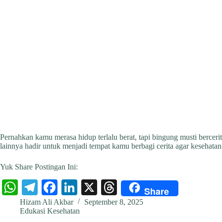
Pernahkan kamu merasa hidup terlalu berat, tapi bingung musti berceri
lainnya hadir untuk menjadi tempat kamu berbagi cerita agar kesehat
Yuk Share Postingan Ini:
W
Te
Fa
Li
X
T
Share
ha
le
ce
nk
hr
Hizam Ali Akbar
September 8, 2025
Edukasi Kesehatan
ts
gr
bo
ed
ea