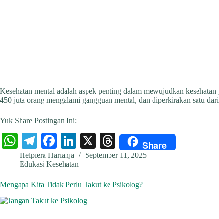
Kesehatan mental adalah aspek penting dalam mewujudkan kesehatan ya
450 juta orang mengalami gangguan mental, dan diperkirakan satu d
Yuk Share Postingan Ini:
W
Te
Fa
Li
X
T
Share
ha
le
ce
nk
hr
Helpiera Harianja
September 11, 2025
Edukasi Kesehatan
ts
gr
bo
ed
ea
A
a
ok
In
ds
Mengapa Kita Tidak Perlu Takut ke Psikolog?
pp
m