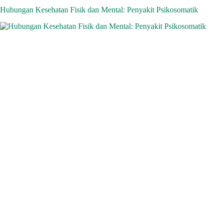
A
a
ok
In
ds
Hubungan Kesehatan Fisik dan Mental: Penyakit Psikosomatik
pp
m