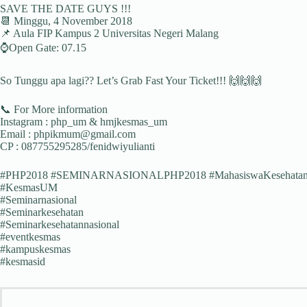
SAVE THE DATE GUYS !!!
📆 Minggu, 4 November 2018
📌 Aula FIP Kampus 2 Universitas Negeri Malang
⌚Open Gate: 07.15
So Tunggu apa lagi?? Let’s Grab Fast Your Ticket!!! 🙌🙌🙌
📞 For More information
Instagram : php_um & hmjkesmas_um
Email : phpikmum@gmail.com
CP : 087755295285/fenidwiyulianti
#PHP2018 #SEMINARNASIONALPHP2018 #MahasiswaKesehatanM
#KesmasUM
#Seminarnasional
#Seminarkesehatan
#Seminarkesehatannasional
#eventkesmas
#kampuskesmas
#kesmasid