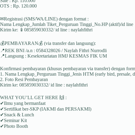
Sale : Rp. 110.000
OTS : Rp. 120.000
✉Registrasi (SMS/WA/LINE) dengan format :
Nama Lengkap_Jumlah Tiket_Perguruan Tinggi_No.HP (aktif)/id line
Kirim ke: 📱085859030332/ id line : naylahfithri
💰PEMBAYARAN💰 (via transfer dan langsung):
📍REK BNI /a.n : 0584328026 / Naylah Fithri Nurrodli
📍Langsung : Kesekretariatan HMJ KESMAS FIK UM
Konfirmasi pembayaran (khusus pembayaran via transfer) dengan forma
1. Nama Lengkap_Perguruan Tinggi_Jenis HTM (early bird, presale, 
2. Foto Resi Pembayaran
Kirim ke: 085859030332/ id line : naylahfithri
WHAT YOU’LL GET HERE 🙌 :
✔Ilmu yang bermanfaat
✔Sertifikat ber-SKP (IAKMI dan PERSAKMI)
✔Snack & Lunch
✔Seminar Kit
✔Photo Booth