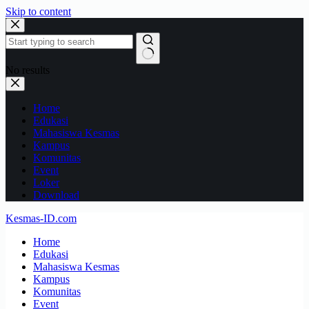
Skip to content
No results
Home
Edukasi
Mahasiswa Kesmas
Kampus
Komunitas
Event
Loker
Download
Kesmas-ID.com
Home
Edukasi
Mahasiswa Kesmas
Kampus
Komunitas
Event