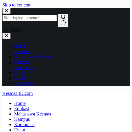
Skip to content
No results
Home
Edukasi
Mahasiswa Kesmas
Kampus
Komunitas
Event
Loker
Download
Kesmas-ID.com
Home
Edukasi
Mahasiswa Kesmas
Kampus
Komunitas
Event