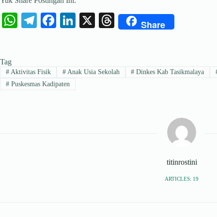
Yuk Share Postingan Ini:
W
Te
Fa
Li
X
T
Share
ha
le
ce
nk
hr
ts
gr
bo
ed
ea
Tag
A
a
ok
In
ds
#
Aktivitas Fisik
#
Anak Usia Sekolah
#
Dinkes Kab Tasikmalaya
pp
m
#
Puskesmas Kadipaten
titinrostini
ARTICLES: 19