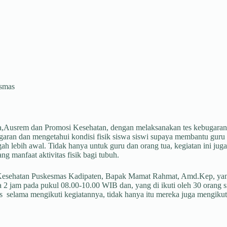
smas
Ausrem dan Promosi Kesehatan, dengan melaksanakan tes kebugaran j
ugaran dan mengetahui kondisi fisik siswa siswi supaya membantu gur
egah lebih awal. Tidak hanya untuk guru dan orang tua, kegiatan ini j
g manfaat aktivitas fisik bagi tubuh.
sehatan Puskesmas Kadipaten, Bapak Mamat Rahmat, Amd.Kep, yang 
ma 2 jam pada pukul 08.00-10.00 WIB dan, yang di ikuti oleh 30 orang
selama mengikuti kegiatannya, tidak hanya itu mereka juga mengikuti