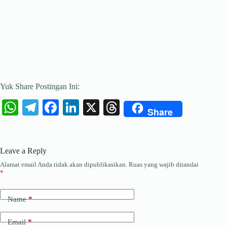
Yuk Share Postingan Ini:
W
Te
Fa
Li
X
T
Share
ha
le
ce
nk
hr
ts
gr
bo
ed
ea
Leave a Reply
A
a
ok
In
ds
Alamat email Anda tidak akan dipublikasikan.
Ruas yang wajib ditandai
pp
m
*
Name
*
Email
*