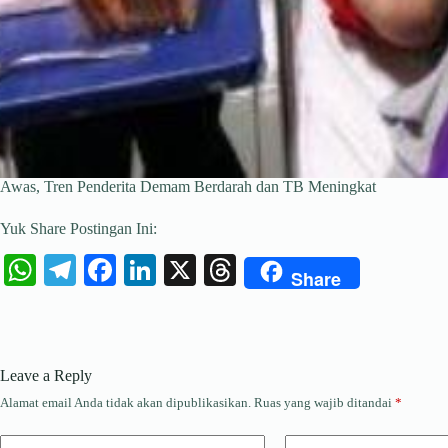
Awas, Tren Penderita Demam Berdarah dan TB Meningkat
Yuk Share Postingan Ini:
W
Te
Fa
Li
X
T
Share
ha
le
ce
nk
hr
ts
gr
bo
ed
ea
A
a
ok
In
ds
Leave a Reply
pp
m
Alamat email Anda tidak akan dipublikasikan.
Ruas yang wajib ditandai
*