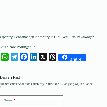
Opening Pencanangan Kampung KB di Kec Tirto Pekalongan
Yuk Share Postingan Ini:
W
Te
Fa
Li
X
T
Share
ha
le
ce
nk
hr
ts
gr
bo
ed
ea
Leave a Reply
A
a
ok
In
ds
Alamat email Anda tidak akan dipublikasikan.
Ruas yang wajib ditandai
pp
m
*
Name
*