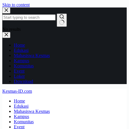
Skip to content
No results
Home
Edukasi
Mahasiswa Kesmas
Kampus
Komunitas
Event
Loker
Download
Kesmas-ID.com
Home
Edukasi
Mahasiswa Kesmas
Kampus
Komunitas
Event