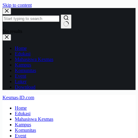
Skip to content
No results
Home
Edukasi
Mahasiswa Kesmas
Kampus
Komunitas
Event
Loker
Download
Kesmas-ID.com
Home
Edukasi
Mahasiswa Kesmas
Kampus
Komunitas
Event