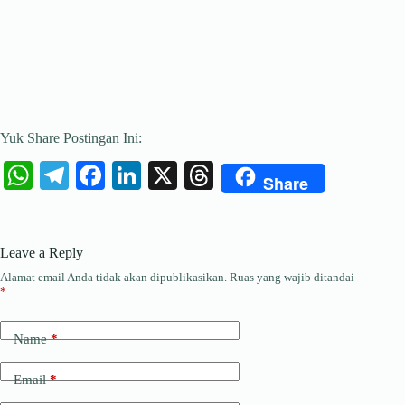
Yuk Share Postingan Ini:
W
Te
Fa
Li
X
T
Share
ha
le
ce
nk
hr
ts
gr
bo
ed
ea
Leave a Reply
A
a
ok
In
ds
Alamat email Anda tidak akan dipublikasikan.
Ruas yang wajib ditandai
pp
m
*
Name
*
Email
*