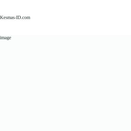
Skip
to
content
Kesmas-ID.com
image