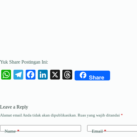
Yuk Share Postingan Ini:
W
Te
Fa
Li
X
T
Share
ha
le
ce
nk
hr
ts
gr
bo
ed
ea
A
a
ok
In
ds
Leave a Reply
pp
m
Alamat email Anda tidak akan dipublikasikan.
Ruas yang wajib ditandai
*
Name
*
Email
*