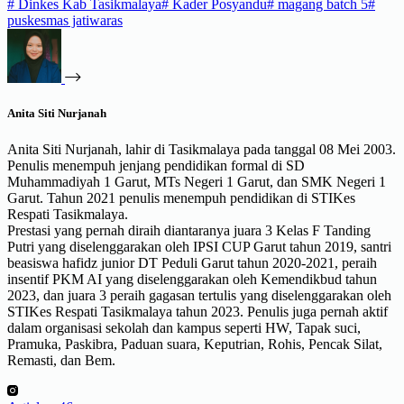
#
Dinkes Kab Tasikmalaya
#
Kader Posyandu
#
magang batch 5
#
puskesmas jatiwaras
Anita Siti Nurjanah
Anita Siti Nurjanah, lahir di Tasikmalaya pada tanggal 08 Mei 2003.
Penulis menempuh jenjang pendidikan formal di SD
Muhammadiyah 1 Garut, MTs Negeri 1 Garut, dan SMK Negeri 1
Garut. Tahun 2021 penulis menempuh pendidikan di STIKes
Respati Tasikmalaya.
Prestasi yang pernah diraih diantaranya juara 3 Kelas F Tanding
Putri yang diselenggarakan oleh IPSI CUP Garut tahun 2019, santri
beasiswa hafidz junior DT Peduli Garut tahun 2020-2021, peraih
insentif PKM AI yang diselenggarakan oleh Kemendikbud tahun
2023, dan juara 3 peraih gagasan tertulis yang diselenggarakan oleh
STIKes Respati Tasikmalaya tahun 2023. Penulis juga pernah aktif
dalam organisasi sekolah dan kampus seperti HW, Tapak suci,
Pramuka, Paskibra, Paduan suara, Keputrian, Rohis, Pencak Silat,
Remasti, dan Bem.