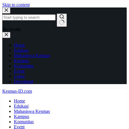
Skip to content
No results
Home
Edukasi
Mahasiswa Kesmas
Kampus
Komunitas
Event
Loker
Download
Kesmas-ID.com
Home
Edukasi
Mahasiswa Kesmas
Kampus
Komunitas
Event