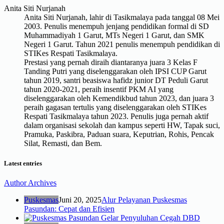
Anita Siti Nurjanah
Anita Siti Nurjanah, lahir di Tasikmalaya pada tanggal 08 Mei
2003. Penulis menempuh jenjang pendidikan formal di SD
Muhammadiyah 1 Garut, MTs Negeri 1 Garut, dan SMK
Negeri 1 Garut. Tahun 2021 penulis menempuh pendidikan di
STIKes Respati Tasikmalaya.
Prestasi yang pernah diraih diantaranya juara 3 Kelas F
Tanding Putri yang diselenggarakan oleh IPSI CUP Garut
tahun 2019, santri beasiswa hafidz junior DT Peduli Garut
tahun 2020-2021, peraih insentif PKM AI yang
diselenggarakan oleh Kemendikbud tahun 2023, dan juara 3
peraih gagasan tertulis yang diselenggarakan oleh STIKes
Respati Tasikmalaya tahun 2023. Penulis juga pernah aktif
dalam organisasi sekolah dan kampus seperti HW, Tapak suci,
Pramuka, Paskibra, Paduan suara, Keputrian, Rohis, Pencak
Silat, Remasti, dan Bem.
Latest entries
Author Archives
Puskesmas
Juni 20, 2025
Alur Pelayanan Puskesmas
Pasundan: Cepat dan Efisien