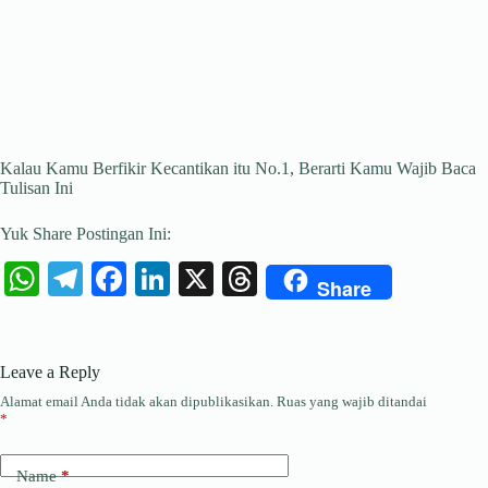
Kalau Kamu Berfikir Kecantikan itu No.1, Berarti Kamu Wajib Baca
Tulisan Ini
Yuk Share Postingan Ini:
W
Te
Fa
Li
X
T
Share
ha
le
ce
nk
hr
ts
gr
bo
ed
ea
Leave a Reply
A
a
ok
In
ds
Alamat email Anda tidak akan dipublikasikan.
Ruas yang wajib ditandai
pp
m
*
Name
*