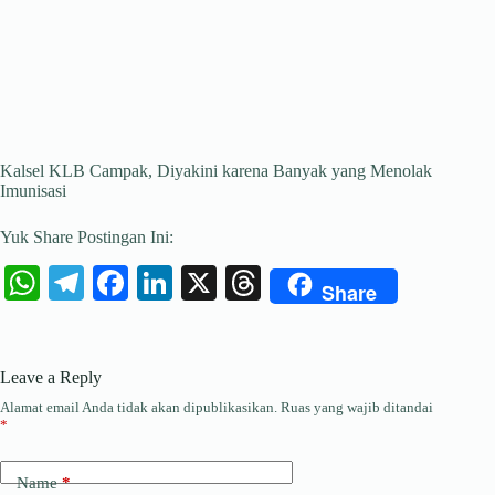
Kalsel KLB Campak, Diyakini karena Banyak yang Menolak
Imunisasi
Yuk Share Postingan Ini:
W
Te
Fa
Li
X
T
Share
ha
le
ce
nk
hr
ts
gr
bo
ed
ea
Leave a Reply
A
a
ok
In
ds
Alamat email Anda tidak akan dipublikasikan.
Ruas yang wajib ditandai
pp
m
*
Name
*