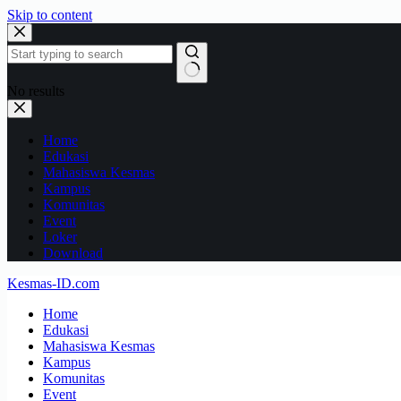
Skip to content
No results
Home
Edukasi
Mahasiswa Kesmas
Kampus
Komunitas
Event
Loker
Download
Kesmas-ID.com
Home
Edukasi
Mahasiswa Kesmas
Kampus
Komunitas
Event