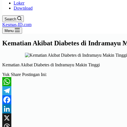
Loker
Download
Search
Kesmas-ID.com
Menu
Kematian Akibat Diabetes di Indramayu 
Kematian Akibat Diabetes di Indramayu Makin Tinggi
Yuk Share Postingan Ini:
WhatsApp
Telegram
Facebook
LinkedIn
X