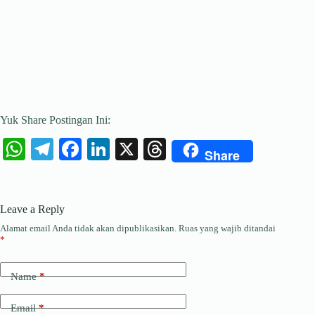
Yuk Share Postingan Ini:
W
Te
Fa
Li
X
T
Share
ha
le
ce
nk
hr
ts
gr
bo
ed
ea
Leave a Reply
A
a
ok
In
ds
Alamat email Anda tidak akan dipublikasikan.
Ruas yang wajib ditandai
pp
m
*
Name
*
Email
*