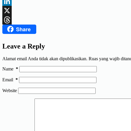
Facebook
LinkedIn
X
Share
Threads
Leave a Reply
Alamat email Anda tidak akan dipublikasikan.
Ruas yang wajib ditan
Name
*
Email
*
Website