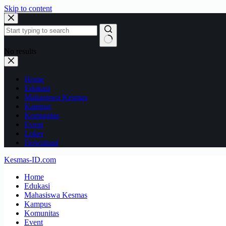
Skip to content
No results
Home
Edukasi
Mahasiswa Kesmas
Kampus
Komunitas
Event
Loker
Download
Kesmas-ID.com
Home
Edukasi
Mahasiswa Kesmas
Kampus
Komunitas
Event