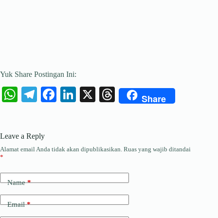
Yuk Share Postingan Ini:
W
Te
Fa
Li
X
T
Share
ha
le
ce
nk
hr
ts
gr
bo
ed
ea
Leave a Reply
A
a
ok
In
ds
Alamat email Anda tidak akan dipublikasikan.
Ruas yang wajib ditandai
pp
m
*
Name
*
Email
*