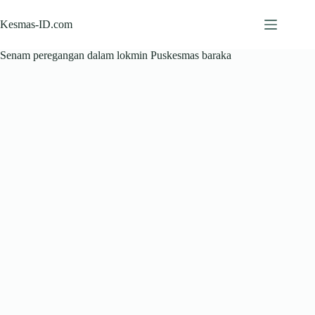
Skip
to
Kesmas-ID.com
content
Senam peregangan dalam lokmin Puskesmas baraka