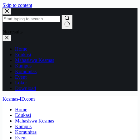
Skip to content
No results
Home
Edukasi
Mahasiswa Kesmas
Kampus
Komunitas
Event
Loker
Download
Kesmas-ID.com
Home
Edukasi
Mahasiswa Kesmas
Kampus
Komunitas
Event