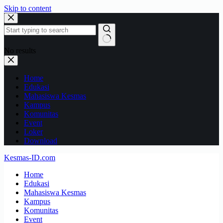
Skip to content
No results
Home
Edukasi
Mahasiswa Kesmas
Kampus
Komunitas
Event
Loker
Download
Kesmas-ID.com
Home
Edukasi
Mahasiswa Kesmas
Kampus
Komunitas
Event