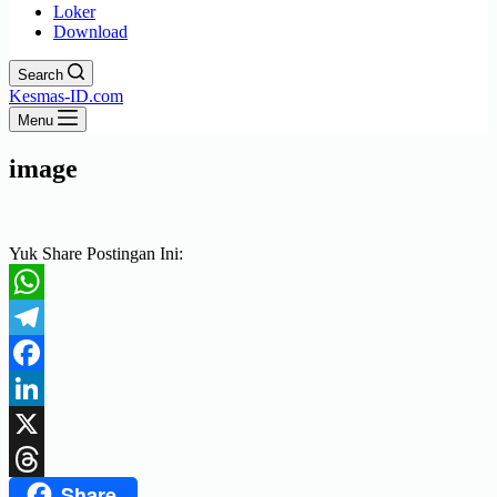
Loker
Download
Search
Kesmas-ID.com
Menu
image
Yuk Share Postingan Ini:
WhatsApp
Telegram
Facebook
LinkedIn
X
Share
Threads