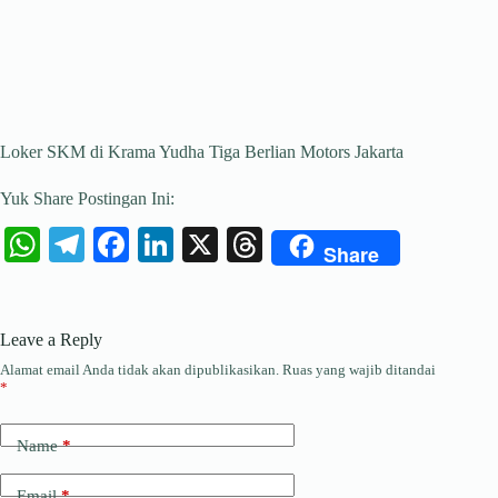
Loker SKM di Krama Yudha Tiga Berlian Motors Jakarta
Yuk Share Postingan Ini:
W
Te
Fa
Li
X
T
Share
ha
le
ce
nk
hr
ts
gr
bo
ed
ea
Leave a Reply
A
a
ok
In
ds
Alamat email Anda tidak akan dipublikasikan.
Ruas yang wajib ditandai
pp
m
*
Name
*
Email
*