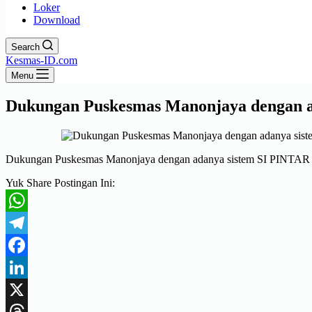
Loker
Download
Search
Kesmas-ID.com
Menu
Dukungan Puskesmas Manonjaya dengan a
Dukungan Puskesmas Manonjaya dengan adanya sistem SI PINTAR
Yuk Share Postingan Ini:
WhatsApp
Telegram
Facebook
LinkedIn
X