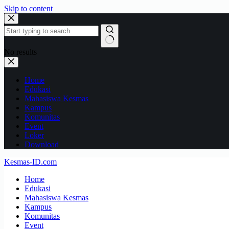
Skip to content
No results
Home
Edukasi
Mahasiswa Kesmas
Kampus
Komunitas
Event
Loker
Download
Kesmas-ID.com
Home
Edukasi
Mahasiswa Kesmas
Kampus
Komunitas
Event