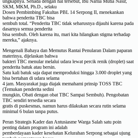
ungkapnya. Senada dengan hal tersebut, Ibu Narila Mutia Nasir,
SKM, MKM, Ph.D., selaku
Dosen Pembimbing Fakultas PBL 14 Serpong II, menekankan
bahwa penderita TBC bisa
sembuh total. “Penderita TBC tidak seharusnya dijauhi karena pada
dasarnya semua penderita
bisa sembuh. Oleh karena itu, mari kita hilangkan stigma terhadap
mereka,” ajaknya.
Mengenali Bahaya dan Memutus Rantai Penularan Dalam paparan
materinya, dijelaskan bahwa
bakteri TBC menular melalui udara lewat percik renik (droplet) saat
penderita batuk atau bersin.
Satu kali batuk saja dapat memproduksi hingga 3.000 droplet yang
bisa bertahan di udara selama
4 jam. Masyarakat juga diajak memahami prinsip TOSS TBC
(Temukan penderita sedini
mungkin, Obati dengan obat TBC Sampai Sembuh). Pengobatan
TBC sendiri tersedia secara
gratis di puskesmas, namun harus dilakukan secara rutin selama
minimal 6 bulan tanpa putus.
Peran Strategis Kader dan Antusiasme Warga Salah satu poin
penting dalam program ini adalah
pemberdayaan kader kesehatan Kelurahan Serpong sebagai ujung