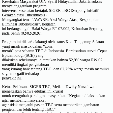
Kesehatan Masyarakat UIN Syarif Hidayatullah Jakarta sukses
menyelenggarakan program
intervensi kesehatan bertajuk SIGER TBC (Serpong Inisiatif
Gerakan atasi Tuberkulosis).
Mengangkat tema “AWARE: Aksi Warga Atasi, Respon, dan
Eliminasi Tuberkulosis”, kegiatan
ini berlangsung di Balai Warga RT 07/002, Kelurahan Serpong,
pada Senin (02/02/2026).
Program ini dilatarbelakangi oleh status Kota Tangerang Selatan
yang masih masuk dalam “zona
merah” peta sebaran TBC di Indonesia. Berdasarkan survei Cepat
Epidemiologi (SCE) yang
dilakukan sebelumnya, ditemukan bahwa 52,9% warga RW 02
memiliki tingkat pengetahuan
yang kurang baik tentang TBC, dan 62,75% warga masih memiliki
stigma negatif terhadap
penyakit ini.
Ketua Pelaksana SIGER TBC, Meilani Dwiky Nurzahwa
menegaskan bahwa edukasi ini krusial
untuk mengubah paradigma masyarakat. “Kegiatan dilaksanakan
agar membantu masyarakat
agar tidak menjauhi pasien TBC serta memberikan gambaran
pengetahuan lebih tentang TBC,”