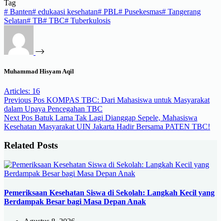
Tag
#
Banten
#
edukaasi kesehatan
#
PBL
#
Pusekesmas
#
Tangerang
Selatan
#
TB
#
TBC
#
Tuberkulosis
Muhammad Hisyam Aqil
Articles: 16
Previous
Pos
KOMPAS TBC: Dari Mahasiswa untuk Masyarakat
dalam Upaya Pencegahan TBC
Next
Pos
Batuk Lama Tak Lagi Dianggap Sepele, Mahasiswa
Kesehatan Masyarakat UIN Jakarta Hadir Bersama PATEN TBC!
Related Posts
Pemeriksaan Kesehatan Siswa di Sekolah: Langkah Kecil yang
Berdampak Besar bagi Masa Depan Anak