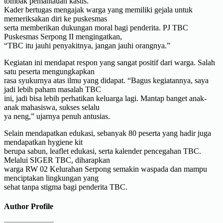
tombak pemantauan kasus.
Kader bertugas mengajak warga yang memiliki gejala untuk
memeriksakan diri ke puskesmas
serta memberikan dukungan moral bagi penderita. PJ TBC
Puskesmas Serpong II mengingatkan,
“TBC itu jauhi penyakitnya, jangan jauhi orangnya.”
Kegiatan ini mendapat respon yang sangat positif dari warga. Salah
satu peserta mengungkapkan
rasa syukurnya atas ilmu yang didapat. “Bagus kegiatannya, saya
jadi lebih paham masalah TBC
ini, jadi bisa lebih perhatikan keluarga lagi. Mantap banget anak-
anak mahasiswa, sukses selalu
ya neng,” ujarnya penuh antusias.
Selain mendapatkan edukasi, sebanyak 80 peserta yang hadir juga
mendapatkan hygiene kit
berupa sabun, leaflet edukasi, serta kalender pencegahan TBC.
Melalui SIGER TBC, diharapkan
warga RW 02 Kelurahan Serpong semakin waspada dan mampu
menciptakan lingkungan yang
sehat tanpa stigma bagi penderita TBC.
Author Profile