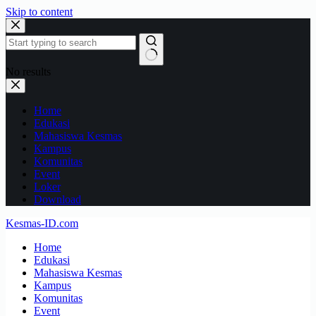
Skip to content
No results
Home
Edukasi
Mahasiswa Kesmas
Kampus
Komunitas
Event
Loker
Download
Kesmas-ID.com
Home
Edukasi
Mahasiswa Kesmas
Kampus
Komunitas
Event