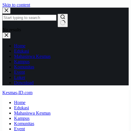
Skip to content
No results
Home
Edukasi
Mahasiswa Kesmas
Kampus
Komunitas
Event
Loker
Download
Kesmas-ID.com
Home
Edukasi
Mahasiswa Kesmas
Kampus
Komunitas
Event