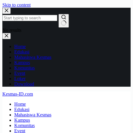
Skip to content
No results
Home
Edukasi
Mahasiswa Kesmas
Kampus
Komunitas
Event
Loker
Download
Kesmas-ID.com
Home
Edukasi
Mahasiswa Kesmas
Kampus
Komunitas
Event