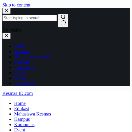
Skip to content
No results
Home
Edukasi
Mahasiswa Kesmas
Kampus
Komunitas
Event
Loker
Download
Kesmas-ID.com
Home
Edukasi
Mahasiswa Kesmas
Kampus
Komunitas
Event