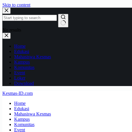
Skip to content
No results
Home
Edukasi
Mahasiswa Kesmas
Kampus
Komunitas
Event
Loker
Download
Kesmas-ID.com
Home
Edukasi
Mahasiswa Kesmas
Kampus
Komunitas
Event