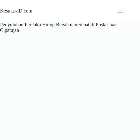
Skip
to
Kesmas-ID.com
content
Penyuluhan Perilaku Hidup Bersih dan Sehat di Puskesmas
Cipatujah