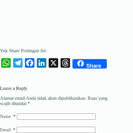
Yuk Share Postingan Ini:
W
Te
Fa
Li
X
T
Share
ha
le
ce
nk
hr
ts
gr
bo
ed
ea
Leave a Reply
A
a
ok
In
ds
Alamat email Anda tidak akan dipublikasikan.
Ruas yang
pp
m
wajib ditandai
*
Name
*
Email
*