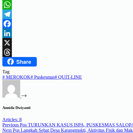
WhatsApp
Telegram
Facebook
LinkedIn
X
Share
Threads
Tag
#
MEROKOK
#
Puskesmas
#
QUIT-LINE
Annida Dwiyanti
Articles: 8
Previous
Pos
TURUNKAN KASUS ISPA, PUSKESMAS SALOP
Next
Pos
Langkah Sehat Desa Karangmukti, Aktivitas Fisik dan Ma