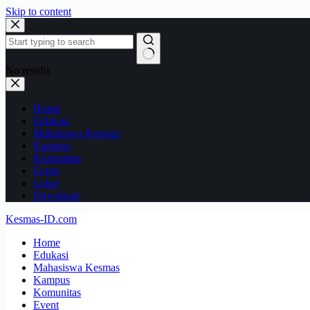
Skip to content
No results
Home
Edukasi
Mahasiswa Kesmas
Kampus
Komunitas
Event
Loker
Download
Kesmas-ID.com
Home
Edukasi
Mahasiswa Kesmas
Kampus
Komunitas
Event