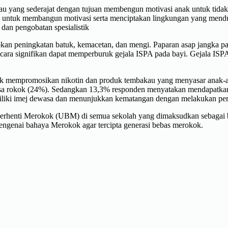
 atau yang sederajat dengan tujuan membengun motivasi anak untuk tid
ok untuk membangun motivasi serta menciptakan lingkungan yang men
n dan pengobatan spesialistik
an peningkatan batuk, kemacetan, dan mengi. Paparan asap jangka pa
secara signifikan dapat memperburuk gejala ISPA pada bayi. Gejala ISP
tuk mempromosikan nikotin dan produk tembakau yang menyasar anak-a
asa rokok (24%). Sedangkan 13,3% responden menyatakan mendapatkan
liki imej dewasa dan menunjukkan kematangan dengan melakukan per
 Berhenti Merokok (UBM) di semua sekolah yang dimaksudkan sebagai 
ngenai bahaya Merokok agar tercipta generasi bebas merokok.