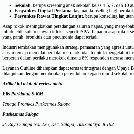
Sekolah
, berupa screening anak sekolah kelas 4-5, 7, dan 10
Fasyankes Tingkat Pertama
, layanan konseling bagi perok
Fasyankes Rawat Tingkat Lanjut
, berupa konseling lanjuta
Asap rokok meningkatkan peradangan saluran napas, yang menyebabk
tubuh lebih sulit melawan infeksi seperti ISPA. Paparan asap rokok 
yang parah, bronkitis atau pneumonia dapat terjadi.
Industri tembakau menggunakan strategi pemasaran yang agresif un
alasan remaja memulai perilaku merokok adalah untuk mengetahui r
berperan dalam perilaku merokok dimana 8% responden merasa memi
Layanan Quitline diharapkan dapat terus terintegrasi dengan Upaya
dilanjutkan dengan memberikan penyuluhan kepada murid sekolah me
Artikel ini telah di-review oleh:
Elis Paridatul, S.KM
Tenaga Promkes Puskesmas Salopa
Puskesmas Salopa
Jl. Raya Salopa No. 226, Kec. Salopa, Tasikmalaya 46192