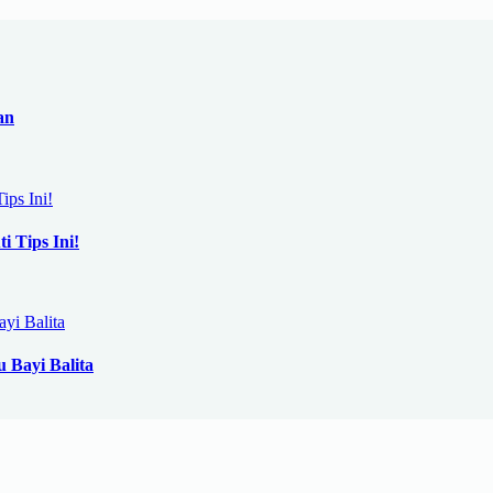
an
i Tips Ini!
 Bayi Balita