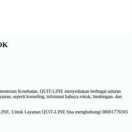
OK
menterian Kesehatan. QUIT-LINE menyediakan berbagai saluran
ayanan, seperti konseling, informasi bahaya rokok, bimbingan, dan
i QUIT-LINE. Untuk Layanan QUIT-LINE bisa menghubungi 08001776565