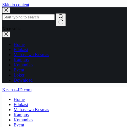
Skip to content
No results
Home
Edukasi
Mahasiswa Kesmas
Kampus
Komunitas
Event
Loker
Download
Kesmas-ID.com
Home
Edukasi
Mahasiswa Kesmas
Kampus
Komunitas
Event