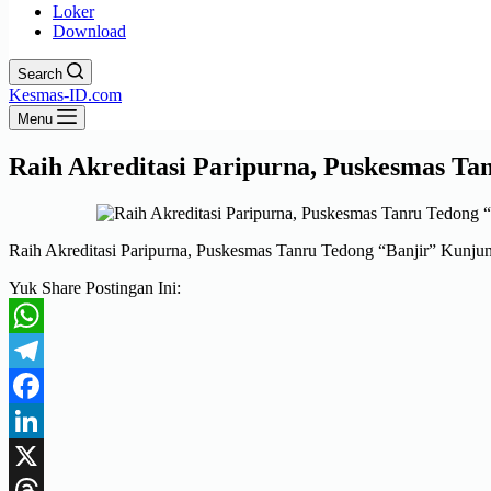
Loker
Download
Search
Kesmas-ID.com
Menu
Raih Akreditasi Paripurna, Puskesmas Ta
Raih Akreditasi Paripurna, Puskesmas Tanru Tedong “Banjir” Kunju
Yuk Share Postingan Ini:
WhatsApp
Telegram
Facebook
LinkedIn
X