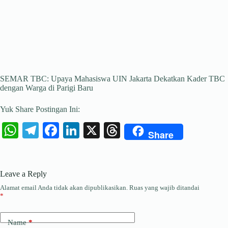
SEMAR TBC: Upaya Mahasiswa UIN Jakarta Dekatkan Kader TBC
dengan Warga di Parigi Baru
Yuk Share Postingan Ini:
W
Te
Fa
Li
X
T
Share
ha
le
ce
nk
hr
ts
gr
bo
ed
ea
Leave a Reply
A
a
ok
In
ds
Alamat email Anda tidak akan dipublikasikan.
Ruas yang wajib ditandai
pp
m
*
Name
*