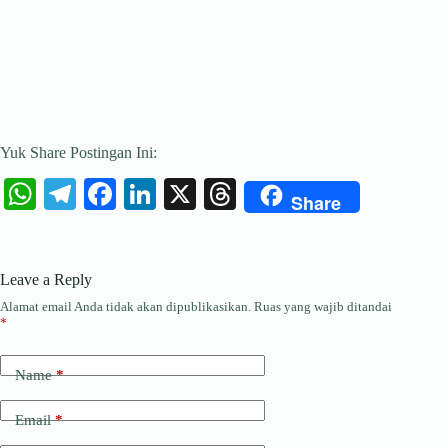
Yuk Share Postingan Ini:
W
Te
Fa
Li
X
T
Share
ha
le
ce
nk
hr
ts
gr
bo
ed
ea
Leave a Reply
A
a
ok
In
ds
Alamat email Anda tidak akan dipublikasikan.
Ruas yang wajib ditandai
pp
m
*
Name
*
Email
*