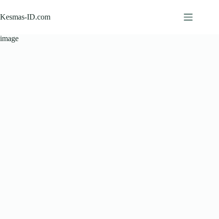
Skip
to
Kesmas-ID.com
content
image