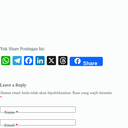
Yuk Share Postingan Ini:
W
Te
Fa
Li
X
T
Share
ha
le
ce
nk
hr
ts
gr
bo
ed
ea
Leave a Reply
A
a
ok
In
ds
Alamat email Anda tidak akan dipublikasikan.
Ruas yang wajib ditandai
pp
m
*
Name
*
Email
*