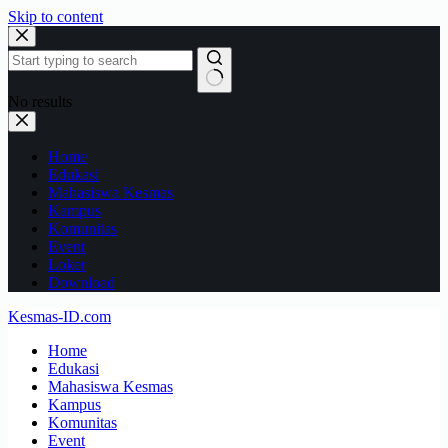
Skip to content
No results
Home
Edukasi
Mahasiswa Kesmas
Kampus
Komunitas
Event
Loker
Download
Kesmas-ID.com
Home
Edukasi
Mahasiswa Kesmas
Kampus
Komunitas
Event