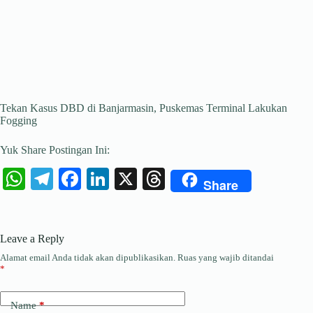
Tekan Kasus DBD di Banjarmasin, Puskemas Terminal Lakukan
Fogging
Yuk Share Postingan Ini:
W
Te
Fa
Li
X
T
Share
ha
le
ce
nk
hr
ts
gr
bo
ed
ea
Leave a Reply
A
a
ok
In
ds
Alamat email Anda tidak akan dipublikasikan.
Ruas yang wajib ditandai
pp
m
*
Name
*