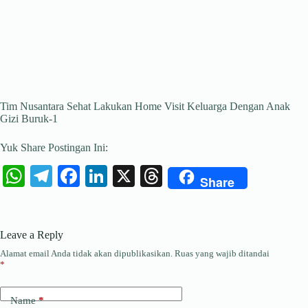
Tim Nusantara Sehat Lakukan Home Visit Keluarga Dengan Anak
Gizi Buruk-1
Yuk Share Postingan Ini:
W
Te
Fa
Li
X
T
Share
ha
le
ce
nk
hr
ts
gr
bo
ed
ea
Leave a Reply
A
a
ok
In
ds
Alamat email Anda tidak akan dipublikasikan.
Ruas yang wajib ditandai
pp
m
*
Name
*