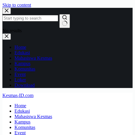
Skip to content
No results
Home
Edukasi
Mahasiswa Kesmas
Kampus
Komunitas
Event
Loker
Download
Kesmas-ID.com
Home
Edukasi
Mahasiswa Kesmas
Kampus
Komunitas
Event