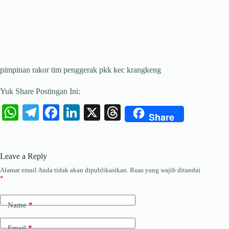
pimpinan rakor tim penggerak pkk kec krangkeng
Yuk Share Postingan Ini:
W
Te
Fa
Li
X
T
Share
ha
le
ce
nk
hr
ts
gr
bo
ed
ea
Leave a Reply
A
a
ok
In
ds
Alamat email Anda tidak akan dipublikasikan.
Ruas yang wajib ditandai
pp
m
*
Name
*
Email
*