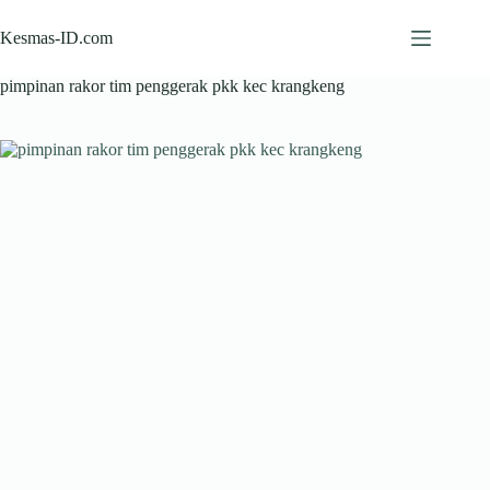
Skip
to
Kesmas-ID.com
content
pimpinan rakor tim penggerak pkk kec krangkeng