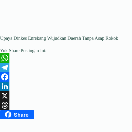
Upaya Dinkes Enrekang Wujudkan Daerah Tanpa Asap Rokok
Yuk Share Postingan Ini:
W
h
T
a
e
F
t
l
a
L
s
e
c
i
X
Share
A
g
e
n
T
p
r
b
k
h