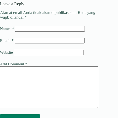
p
a
o
e
r
Leave a Reply
m
o
d
e
Alamat email Anda tidak akan dipublikasikan.
Ruas yang
wajib ditandai
*
k
I
a
n
d
Name
*
s
Email
*
Website
Add Comment
*