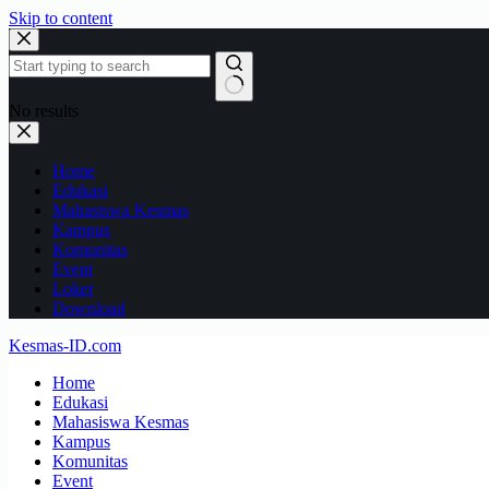
Skip to content
No results
Home
Edukasi
Mahasiswa Kesmas
Kampus
Komunitas
Event
Loker
Download
Kesmas-ID.com
Home
Edukasi
Mahasiswa Kesmas
Kampus
Komunitas
Event