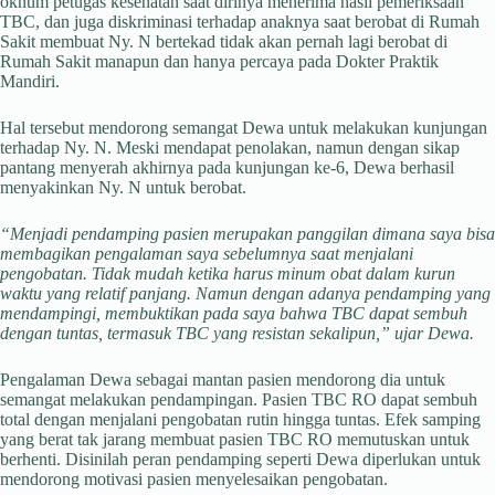
oknum petugas kesehatan saat dirinya menerima hasil pemeriksaan
TBC, dan juga diskriminasi terhadap anaknya saat berobat di Rumah
Sakit membuat Ny. N bertekad tidak akan pernah lagi berobat di
Rumah Sakit manapun dan hanya percaya pada Dokter Praktik
Mandiri.
Hal tersebut mendorong semangat Dewa untuk melakukan kunjungan
terhadap Ny. N. Meski mendapat penolakan, namun dengan sikap
pantang menyerah akhirnya pada kunjungan ke-6, Dewa berhasil
menyakinkan Ny. N untuk berobat.
“Menjadi pendamping pasien merupakan panggilan dimana saya bisa
membagikan pengalaman saya sebelumnya saat menjalani
pengobatan. Tidak mudah ketika harus minum obat dalam kurun
waktu yang relatif panjang. Namun dengan adanya pendamping yang
mendampingi, membuktikan pada saya bahwa TBC dapat sembuh
dengan tuntas, termasuk TBC yang resistan sekalipun,” ujar Dewa.
Pengalaman Dewa sebagai mantan pasien mendorong dia untuk
semangat melakukan pendampingan. Pasien TBC RO dapat sembuh
total dengan menjalani pengobatan rutin hingga tuntas. Efek samping
yang berat tak jarang membuat pasien TBC RO memutuskan untuk
berhenti. Disinilah peran pendamping seperti Dewa diperlukan untuk
mendorong motivasi pasien menyelesaikan pengobatan.