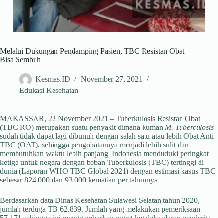
Melalui Dukungan Pendamping Pasien, TBC Resistan Obat
Bisa Sembuh
Kesmas.ID
November 27, 2021
Edukasi Kesehatan
MAKASSAR, 22 November 2021 – Tuberkulosis Resistan Obat
(TBC RO) merupakan suatu penyakit dimana kuman
M. Tuberculosis
sudah tidak dapat lagi dibunuh dengan salah satu atau lebih Obat Anti
TBC (OAT), sehingga pengobatannya menjadi lebih sulit dan
membutuhkan waktu lebih panjang. Indonesia menduduki peringkat
ketiga untuk negara dengan beban Tuberkulosis (TBC) tertinggi di
dunia (Laporan WHO TBC Global 2021) dengan estimasi kasus TBC
sebesar 824.000 dan 93.000 kematian per tahunnya.
Berdasarkan data Dinas Kesehatan Sulawesi Selatan tahun 2020,
jumlah terduga TB 62.839. Jumlah yang melakukan pemeriksaan
57.171 sehingga ini menggambarkan potret ketidaksadaran penderita